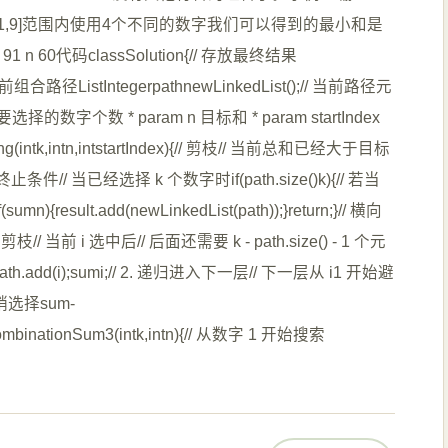
合。 在[1,9]范围内使用4个不同的数字我们可以得到的最小和是
 n 60代码classSolution{// 存放最终结果
/ 存放当前组合路径ListIntegerpathnewLinkedList();// 当前路径元
 需要选择的数字个数 * param n 目标和 * param startIndex
(intk,intn,intstartIndex){// 剪枝// 当前总和已经大于目标
终止条件// 当已经选择 k 个数字时if(path.size()k){// 若当
ult.add(newLinkedList(path));}return;}// 横向
);i){// 剪枝// 当前 i 选中后// 后面还需要 k - path.size() - 1 个元
add(i);sumi;// 2. 递归进入下一层// 下一层从 i1 开始避
溯撤销选择sum-
gercombinationSum3(intk,intn){// 从数字 1 开始搜索