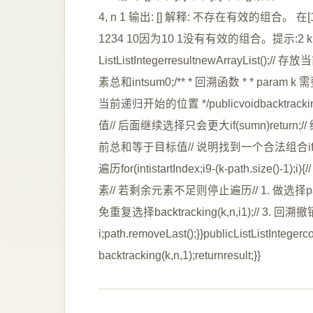
4, n 1 输出: [] 解释: 不存在有效的组
1234 10因为10 1没有有效的组合。提示:2 k 91
ListListIntegerresultnewArrayList();/
素总和intsum0;/** * 回溯函数 * * param k
当前递归开始的位置 */publicvoidbacktracking
值// 后面继续选择只会更大if(sumn)return;// 
前总和等于目标值// 说明找到一个合法组合if(sumn){res
遍历for(intistartIndex;i9-(k-path.size()-1
素// 若剩余元素不足则停止遍历// 1. 做选择path.
免重复选择backtracking(k,n,i1);// 3. 回
i;path.removeLast();}}publicListListInte
backtracking(k,n,1);returnresult;}}