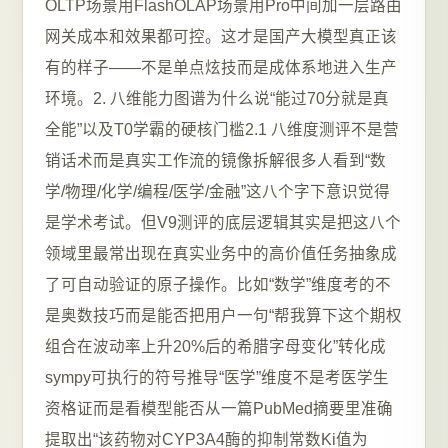
OLTP场景用FlashOLAP场景用Pro中间加一层路由
网关成本和效果都可控。这才是国产大模型真正该
有的样子——不是单点炫技而是成体系地进入生产
环境。2. 八维能力图谱为什么说“能过70分就是真
全能”以及T0学霸的硬核门槛2.1 八维度测评不是营
销话术而是真实工作流的镜像拆解很多人看到“数
学/物理/化学/编程/医学/金融”这八个字下意识觉得
是学术考试。但V9测评的底层逻辑其实是把这八个
领域里最常出现在真实业务中的高价值任务抽象成
了可自动验证的原子操作。比如“数学”维度考的不
是奥数技巧而是能否把用户一句“帮我算下这个期权
组合在波动率上升20%后的希腊字母变化”转化成
sympy可执行的符号推导“医学”维度不是考医学生
资格证而是看模型能否从一篇PubMed摘要里准确
提取出“该药物对CYP3A4酶的抑制常数Ki值为