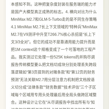
本感知不到。这种把复杂度封装在服务端的能力才
是国产大模型真正成熟的标志。4. 横向对比为什么
MiniMax M2.7和GLM-5-Turbo走的是不同生存策略
4.1 MiniMax M2.7长上下文领域的“特种兵”MiniMax
M2.7在V9测评中升至T266.7%核心杀招是“长上下
文3/3全对”。但它的成功不是靠通用能力提升而是
把1M context这个规格变成了一个可落地的工程产
品。我实测过它处理一份525K tokens的并购尽调
报告传统模型要么把文档切成块分别处理丢失跨段
落逻辑如“第3页提到的对赌条款”和“第12页的财务
预测”无法关联M2.7用分层注意力机制把文档按语
义切分成“法律条款”“财务数据”“技术评估”三个子区
域每个区域用专用头处理最后用全局头做跨区域整
合。这种设计让它在“从尽调报告中找出所有与‘知