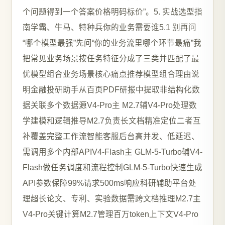
个问题得到一个答案价格明码标价”。5. 实战选型指
南学霸、牛马、特种兵你的业务需要谁5.1 别再问
“哪个模型最强”先问“你的业务流里哪个环节最痛”我
把常见业务场景按任务特征分成了三类并匹配了最
优模型组合业务场景核心痛点推荐模型组合理由说
明金融投研助手从百页PDF研报中提取非结构化数
据关联多个数据源V4-Pro主 M2.7辅V4-Pro处理数
学建模和逻辑推导M2.7负责长文档精准定位二者互
补覆盖完整工作流智能客服后台高并发、低延迟、
需调用多个内部APIV4-Flash主 GLM-5-Turbo辅V4-
Flash做任务调度和流程控制GLM-5-Turbo快速生成
API参数保障99%请求500ms响应科研辅助平台处
理超长论文、专利、实验数据需跨文档推理M2.7主
V4-Pro关键计算M2.7管理百万token上下文V4-Pro