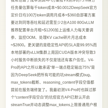
我帮他做了成本测算API方案按V9测评的75%得分
任务量估算每千token成本≈$0.0012DeepSeek官方
定价日均100万token调用月成本≈$360自部署方案
要达到同等吞吐和延迟需至少2台A100 80GvLLM
推荐配置单台月租≈$1200加上运维人力每天要调
参、监控OOM、处理KV cache碎片月总成本
≈$2800。更关键的是稳定性API的SLA是99.95%而
本地部署的vLLM集群上周因CUDA版本冲突导致3
小时服务中断损失的不仅是钱还有客户信任。V4-
Pro的API之所以敢承诺“单一端点稳定输出75%”是
因为DeepSeek把所有可能的坑stream模式bug、
max_tokens截断、reasoning_content字段空值都
提前在服务端修复了。我最初测V4-Pro时也踩过那
个“content字段空白”的坑但官方API已默认开启
streamTrue并动态调整max_tokens上限普通用户根