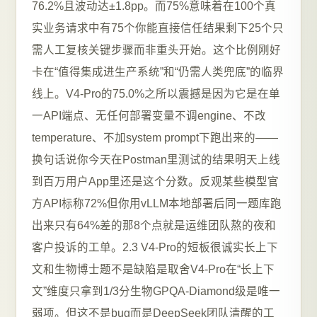
76.2%且波动达±1.8pp。而75%意味着在100个真
实业务请求中有75个你能直接信任结果剩下25个只
需人工复核关键步骤而非重头开始。这个比例刚好
卡在“值得集成进生产系统”和“仍需人类兜底”的临界
线上。V4-Pro的75.0%之所以震撼是因为它是在单
一API端点、无任何部署变量不调engine、不改
temperature、不加system prompt下跑出来的——
换句话说你今天在Postman里测试的结果明天上线
到百万用户App里还是这个分数。反观某些模型官
方API标称72%但你用vLLM本地部署后同一题库跑
出来只有64%差的那8个点就是运维团队熬的夜和
客户投诉的工单。2.3 V4-Pro的短板很诚实长上下
文和生物博士题不是缺陷是取舍V4-Pro在“长上下
文”维度只拿到1/3分生物GPQA-Diamond级是唯一
弱项。但这不是bug而是DeepSeek团队清醒的工