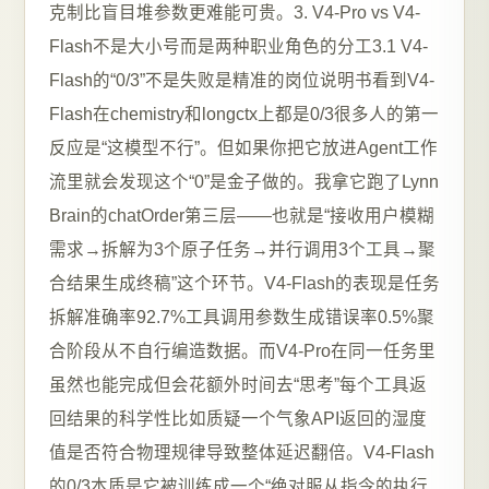
克制比盲目堆参数更难能可贵。3. V4-Pro vs V4-
Flash不是大小号而是两种职业角色的分工3.1 V4-
Flash的“0/3”不是失败是精准的岗位说明书看到V4-
Flash在chemistry和longctx上都是0/3很多人的第一
反应是“这模型不行”。但如果你把它放进Agent工作
流里就会发现这个“0”是金子做的。我拿它跑了Lynn
Brain的chatOrder第三层——也就是“接收用户模糊
需求→拆解为3个原子任务→并行调用3个工具→聚
合结果生成终稿”这个环节。V4-Flash的表现是任务
拆解准确率92.7%工具调用参数生成错误率0.5%聚
合阶段从不自行编造数据。而V4-Pro在同一任务里
虽然也能完成但会花额外时间去“思考”每个工具返
回结果的科学性比如质疑一个气象API返回的湿度
值是否符合物理规律导致整体延迟翻倍。V4-Flash
的0/3本质是它被训练成一个“绝对服从指令的执行