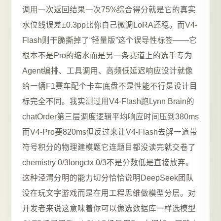
调用一次返回结果一次75%综合得分就是它的真实
水位线误差±0.3pp比你自己微调LoRA还稳。而V4-
Flash则干脆撕掉了“轻量版”这个误导性标签——它
根本不是Pro的缩水而是另一条赛道上的选手专为
Agent编排、工具调用、高频低延迟响应设计就像
给一辆F1赛车配个卡车底盘不是性能不行是设计目
标完全不同。我实测过用V4-Flash跑Lynn Brain的
chatOrder第三层调度逻辑平均响应时间压到380ms
而V4-Pro要820ms但反过来让V4-Flash去解一道带
符号积分的物理建模题它连题目都没读完就交卷了
chemistry 0/3longctx 0/3不是分数低是直接放弃。
这种泾渭分明的能力切分恰恰说明DeepSeek团队
没在玩文字游戏而是在用工程思维做模型分层。对
开发者来说这意味着你可以像选数据库一样选模型