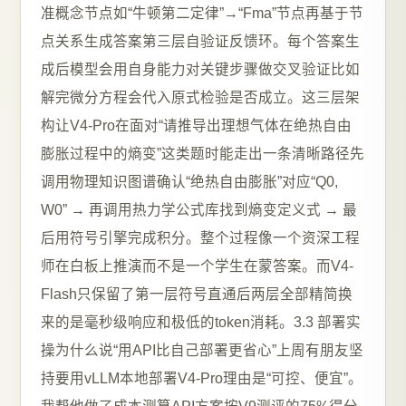
准概念节点如“牛顿第二定律”→“Fma”节点再基于节
点关系生成答案第三层自验证反馈环。每个答案生
成后模型会用自身能力对关键步骤做交叉验证比如
解完微分方程会代入原式检验是否成立。这三层架
构让V4-Pro在面对“请推导出理想气体在绝热自由
膨胀过程中的熵变”这类题时能走出一条清晰路径先
调用物理知识图谱确认“绝热自由膨胀”对应“Q0,
W0” → 再调用热力学公式库找到熵变定义式 → 最
后用符号引擎完成积分。整个过程像一个资深工程
师在白板上推演而不是一个学生在蒙答案。而V4-
Flash只保留了第一层符号直通后两层全部精简换
来的是毫秒级响应和极低的token消耗。3.3 部署实
操为什么说“用API比自己部署更省心”上周有朋友坚
持要用vLLM本地部署V4-Pro理由是“可控、便宜”。