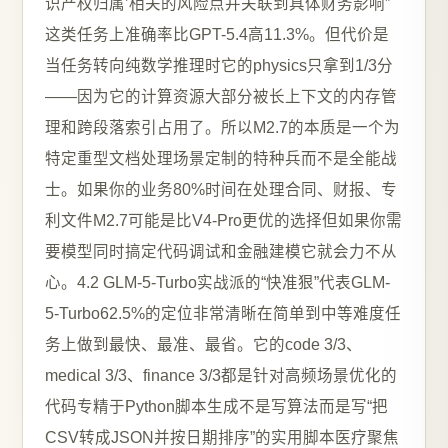
识产权归属’相关的风险点并关联到具体财务影响”
这类任务上准确率比GPT-5.4高11.3%。但代价是
当任务转向纯数学推理时它的physics只拿到1/3分
——因为它的计算资源大部分被长上下文的内存管
理和跨段落索引占用了。所以M2.7的本质是一个为
特定重型文档处理场景定制的特种兵而不是全能战
士。如果你的业务80%时间在处理合同、财报、专
利文件M2.7可能是比V4-Pro更优的选择但如果你需
要模型同时搞定代码调试和金融建模它就会力不从
心。4.2 GLM-5-Turbo实战派的“快准狠”代表GLM-
5-Turbo62.5%的定位非常清晰在简单到中等难度任
务上做到最快、最准、最省。它的code 3/3、
medical 3/3、finance 3/3都是针对高频场景优化的
代码专精于Python脚本生成不是写算法而是写“把
CSV转成JSON并按日期排序”的实用脚本医疗聚焦