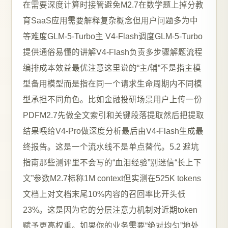
在需要深度计算时接管避免M2.7在数学题上掉分教
育SaaS应用需要解释复杂概念但用户问题多为中
等难度GLM-5-Turbo主 V4-Flash调度GLM-5-Turbo
提供通俗易懂的讲解V4-Flash负责多步骤解题流程
编排成本效益最优注意这里说的“主/辅”不是指主模
型备用模型而是指在同一个请求生命周期内不同模
型承担不同角色。比如金融投研场景用户上传一份
PDFM2.7先做全文索引和关键段落提取然后把提取
结果喂给V4-Pro做深度分析最后由V4-Flash生成最
终报告。这是一个流水线不是单点替代。5.2 避坑
指南那些测评里不会写的“血泪经验”别迷信“长上下
文”参数M2.7标称1M context但实测在525K tokens
文档上对文档末尾10%内容的召回率比开头低
23%。这是因为它的分层注意力机制对近期token
赋予更高权重。如果你的业务需要“绝对均匀”地处