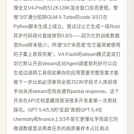
理全文V4-Pro的512K128K混合窗口反而更稳。警
惕“3/3”满分陷阱GLM-5-Turbo的code 3/3只在
Python脚本生成上成立。我试过让它生成一段Rust
异步代码得分直接掉到0.8/3——因为它的训练数据
里Rust样本极少。所谓“3/3”本质是“在它最常被使用
的子集上表现完美”。V4-Flash的stream模式是双刃
剑它默认开启stream这对Agent调度是利好可以边
生成边调用工具但如果你的应用需要完整答案才能
做下一步比如必须拿到全部JSON字段才入库就得
手动关闭stream否则会遇到partial response。这个
开关在API文档里藏得很深很多开发者第一次用就
踩坑。GPT-5.4/5.5的“反超”真相GPT-5.4在
chemistry和finance上3/3不是它更懂化学而是它的
微调数据里这两类任务的高质量样本占比高达