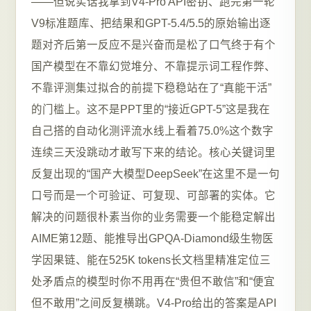
——但说实话我拿到V4-Pro API密钥、跑完第一轮
V9标准题库、把结果和GPT-5.4/5.5的原始输出逐
题对齐后第一反应不是兴奋而是松了口气终于有个
国产模型在不靠幻觉堆分、不靠提示词工程作弊、
不靠评测集过拟合的前提下稳稳站在了“真能干活”
的门槛上。这不是PPT里的“接近GPT-5”这是我在
自己搭的自动化测评流水线上看着75.0%这个数字
连续三天没跳动才敢写下来的结论。核心关键词里
反复出现的“国产大模型DeepSeek”在这里不是一句
口号而是一个可验证、可复现、可部署的实体。它
解决的问题很朴素当你的业务需要一个能稳定解出
AIME第12题、能推导出GPQA-Diamond级生物医
学因果链、能在525K tokens长文档里精准定位三
处矛盾点的模型时你不用再在“贵但不敢信”和“便宜
但不敢用”之间反复横跳。V4-Pro给出的答案是API