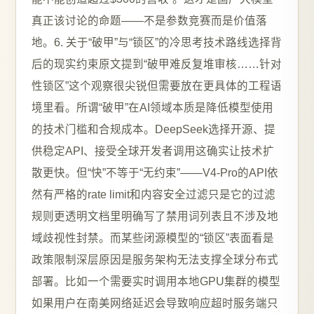
真正该讨论的命题——不是参数竞赛而是价值落
地。6. 关于“破甲”与“锁区”的冷思考技术路线选择背
后的现实约束原文提到“破甲难反复堆审核……针对
性锁区”这个观察很尖锐但需要放在更具体的工程语
境里看。所谓“破甲”在AI领域本质是降低模型使用
的技术门槛和合规成本。DeepSeek选择开源、提
供稳定API、接受全球开发者调用这确实让技术扩
散更快。但“快”不等于“无约束”——V4-Pro的API依
然有严格的rate limit和内容安全过滤只是它的过滤
规则更透明文档里明确写了禁用词列表且不涉及地
域歧视性封禁。而某些闭源模型的“锁区”表面看是
政策限制深层原因是服务架构无法支撑全球分布式
部署。比如一个需要实时调用本地GPU集群的模型
如果用户在南美网络延迟会导致响应超时服务端只