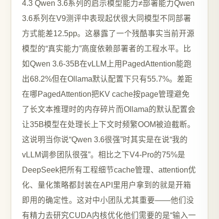
4.3 Qwen 3.6系列的启示模型能力≠部署能力Qwen
3.6系列在V9测评中表现起伏很大同模型不同部署
方式能差12.5pp。这暴露了一个残酷事实当前开源
模型的“真实能力”高度依赖部署者的工程水平。比
如Qwen 3.6-35B在vLLM上用PagedAttention能跑
出68.2%但在Ollama默认配置下只有55.7%。差距
在哪PagedAttention把KV cache按page管理避免
了长文本推理时的内存碎片而Ollama的默认配置会
让35B模型在处理长上下文时频繁OOM被迫截断。
这说明当你说“Qwen 3.6很强”时其实是在说“我的
vLLM调参团队很强”。相比之下V4-Pro的75%是
DeepSeek把所有工程细节cache管理、attention优
化、量化策略都封装在API里用户拿到的就是开箱
即用的确定性。这对中小团队尤其重要——他们没
有精力去研究CUDA内核优化他们需要的是“输入一