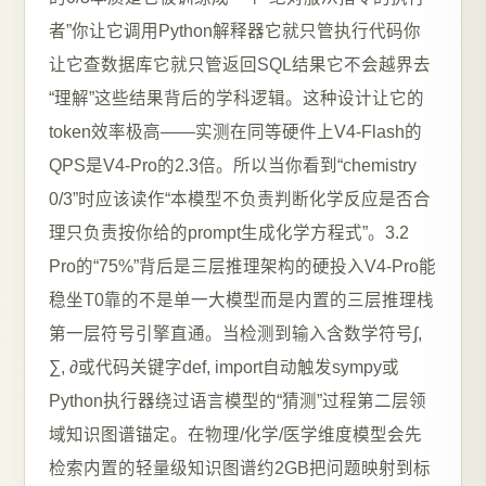
者”你让它调用Python解释器它就只管执行代码你
让它查数据库它就只管返回SQL结果它不会越界去
“理解”这些结果背后的学科逻辑。这种设计让它的
token效率极高——实测在同等硬件上V4-Flash的
QPS是V4-Pro的2.3倍。所以当你看到“chemistry
0/3”时应该读作“本模型不负责判断化学反应是否合
理只负责按你给的prompt生成化学方程式”。3.2
Pro的“75%”背后是三层推理架构的硬投入V4-Pro能
稳坐T0靠的不是单一大模型而是内置的三层推理栈
第一层符号引擎直通。当检测到输入含数学符号∫,
∑, ∂或代码关键字def, import自动触发sympy或
Python执行器绕过语言模型的“猜测”过程第二层领
域知识图谱锚定。在物理/化学/医学维度模型会先
检索内置的轻量级知识图谱约2GB把问题映射到标