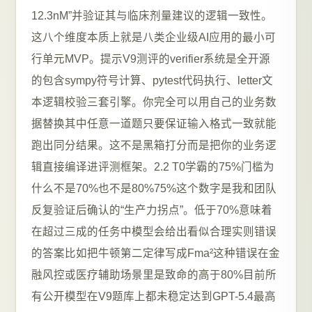
12.3nM”并验证其与临床剂量建议的逻辑一致性。
这八个维度本质上就是八类企业级AI应用的最小可
行单元MVP。提示V9测评的verifier系统是全开源
的包含sympy符号计算、pytest代码执行、letter文
本逻辑校验三套引擎。你完全可以用自己的业务数
据替换其中任意一道题只要保证输入格式一致就能
跑出同分结果。这不是黑箱打分而是把你的业务逻
辑直接编译进评测框架。2.2 T0学霸的75%门槛为
什么不是70%也不是80%75%这个数字是我和团队
反复验证后确认的“生产力拐点”。低于70%意味着
在超过三成的任务中模型会给出看似合理实则错误
的答案比如把牛顿第二定律写成Fma²这种错误在金
融风控或医疗辅助场景里是致命的高于80%目前所
有公开模型在V9题库上都未稳定达到GPT-5.4最高