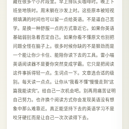
藏在很多个小片段里。早上排队买咖啡时。晚上下
班坐地铁时。周末躺在沙发上时。这些原本被短视
频填满的时间也可以留一点给英语。不是逼自己苦
学。是换一种舒服一点的方式靠近它。如果你英语
基础弱别急着否定自己。如果你看不懂原文也别把
问题全怪在脑子上。很多时候你缺的不是狠劲而是
一个能让你少卡住、能陪你读下去的工具。雷小喵
英语阅读器不是要你突然变成学霸。它只是把阅读
这件事拆得轻一点。生词点一下。文章选合适的级
别。每天读一点点。让你从“我看不懂”慢慢走到“这
篇我能读完”。给自己一次机会吧。别再用痛苦证明
自己努力。也许换个阅读方式你会发现英语没有想
象中那么难靠近。真正能坚持下去的英语学习不是
咬牙硬扛而是让自己一次次读得下去。