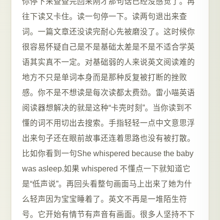
你停下来查查完回来刚才那句话已经没感觉了。再
往下读又卡住。读一句停一下。读两句退出来查
词。一篇文章还没读完耐心先被磨没了。这时候你
很容易怀疑自己是不是基础太差是不是不适合学英
语其实真不一定。对基础弱的人来说英文阅读难的
地方不只是单词本身而是那种反复被打断的挫败
感。你不是不想读是每次读都太费劲。雷小喵英语
阅读器想解决的就是这种“卡壳时刻”。当你读到不
懂的词不用切出去搜索。手指轻轻一点中文意思浮
出来句子还在眼前故事还连着思路也没有被打散。
比如你看到一句She whispered because the baby
was asleep.如果 whispered 不懂点一下就知道它
是“低声说”。再回头看整句画面马上出来了她为什
么轻声因为宝宝睡着了。英文不再是一堆陌生符
号。它开始有情节有声音有画面。很多人坚持不下