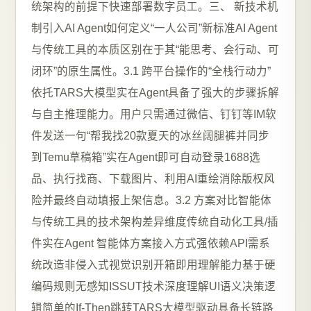
统架构的前提下快速部署数字员工。三、 新技术机
制引入AI Agent如何定义“一人公司”新标准AI Agent
与传统工具的本质区别在于其“能思考、会行动、可
闭环”的原生属性。3.1 跨平台操作的“全栈行动力”
依托TARS大模型实在Agent具备了强大的步骤拆解
与自主推理能力。用户只需通过微信、钉钉等IM软
件发送一句“帮我找20款夏天的冰丝阔腿裤并同步
到Temu草稿箱”实在Agent即可自动登录1688选
品、执行找商、下载图片、利用AI重绘消除版权风
险并最终自动填报上架信息。3.2 方案对比智能体
与传统工具的技术架构差异维度传统自动化工具/插
件实在Agent 智能体方案接入方式强依赖API需系
统改造非侵入式视觉识别开箱即用理解能力基于硬
编码规则无感知ISSUT技术深度理解UI语义决策逻
辑简单的If-Then跳转TARS大模型驱动具备长链路