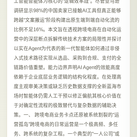
工智能智能体为核心的“逻辑效率战”。尽管亚马逊
调研显示98%的中国卖家已接触AI工具但真正能够
跨越“文案搬运”阶段构建出原生端到端自动化流的
比例不足16%。本文旨在透视跨境电商在自动化运
营中的深层断点拆解传统技术方案的局限性并探讨
以实在Agent为代表的新一代智能体如何通过非侵
入式技术路径实现从选品、采购到合规、支付的全
链路价值重塑。能力边界声明AI Agent的效能高度
依赖于企业底层业务逻辑的结构化程度。在处理高
度主观审美决策或缺乏历史数据支撑的全新蓝海市
场时智能体仍需人工干预以修正偏航其核心价值在
于对确定性流程的极致替代与复杂数据的辅助决
策。一、 跨境电商业务卡点还原被系统割裂的“运
营孤岛”跨境电商的日常运营是一个极高频、多任
务、跨系统的复杂工程。一个典型的“一人公司”或