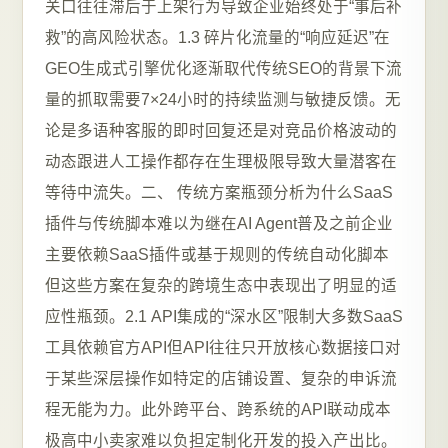
关口往往滞后于上架行为导致企业始终处于“事后补
救”的高风险状态。1.3 碎片化流量的“响应延迟”在
GEO生成式引擎优化逐渐取代传统SEO的背景下流
量的抓取需要7×24小时的持续监测与敏捷反馈。无
论是多语种客服的即时回复还是对竞品价格波动的
动态跟进人工操作都存在生理极限导致大量潜客在
等待中流失。二、 传统方案瓶颈分析为什么SaaS
插件与传统脚本难以为继在AI Agent普及之前企业
主要依赖SaaS插件或基于规则的传统自动化脚本
但这些方案在复杂的跨境生态中表现出了明显的适
应性瓶颈。2.1 API集成的“深水区”限制大多数SaaS
工具依赖官方API但API往往只开放核心数据接口对
于某些深层操作如特定的店铺设置、复杂的申诉流
程无能为力。此外跨平台、跨系统的API联动成本
极高中小卖家难以负担定制化开发的投入产出比。