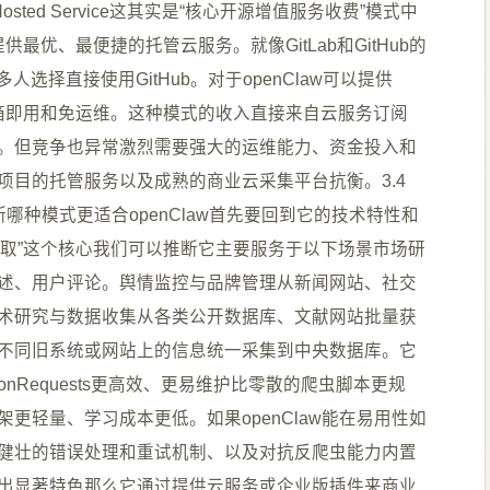
ted Service这其实是“核心开源增值服务收费”模式中
最优、最便捷的托管云服务。就像GitLab和GitHub的
人选择直接使用GitHub。对于openClaw可以提供
性、开箱即用和免运维。这种模式的收入直接来自云服务订阅
。但竞争也异常激烈需要强大的运维能力、资金投入和
项目的托管服务以及成熟的商业云采集平台抗衡。3.4
断哪种模式更适合openClaw首先要回到它的技术特性和
和“抓取”这个核心我们可以推断它主要服务于以下场景市场研
述、用户评论。舆情监控与品牌管理从新闻网站、社交
术研究与数据收集从各类公开数据库、文献网站批量获
不同旧系统或网站上的信息统一采集到中央数据库。它
nRequests更高效、更易维护比零散的爬虫脚本更规
更轻量、学习成本更低。如果openClaw能在易用性如
健壮的错误处理和重试机制、以及对抗反爬虫能力内置
出显著特色那么它通过提供云服务或企业版插件来商业