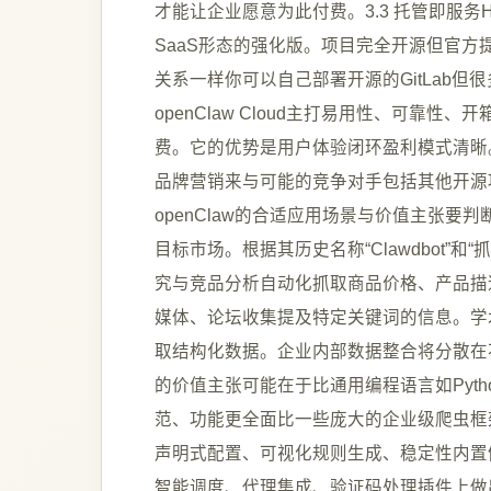
才能让企业愿意为此付费。3.3 托管即服务Hos
SaaS形态的强化版。项目完全开源但官方提供
关系一样你可以自己部署开源的GitLab但很多
openClaw Cloud主打易用性、可靠
费。它的优势是用户体验闭环盈利模式清晰
品牌营销来与可能的竞争对手包括其他开源
openClaw的合适应用场景与价值主张要判
目标市场。根据其历史名称“Clawdbot”
究与竞品分析自动化抓取商品价格、产品描
媒体、论坛收集提及特定关键词的信息。学
取结构化数据。企业内部数据整合将分散在
的价值主张可能在于比通用编程语言如Pytho
范、功能更全面比一些庞大的企业级爬虫框架
声明式配置、可视化规则生成、稳定性内置
智能调度、代理集成、验证码处理插件上做