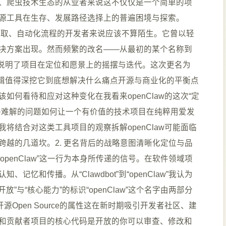
、爬虫技术生态的从业者来说这不仅仅是一个简单的项
源工具在生存、发展路径选择上的普遍困境与探索。
数据抽取、自动化流程的开发者来说应该不算陌生。它曾以轻
决方案出现。然而频繁的改名——从最初的某个名称到
—本身就说明了项目在定位和愿景上的摇摆与迭代。这次更名为
背后的逻辑值得深挖它到底想解决什么痛点开源与商业化的平衡点
如何看待和应对这种变化在我看来openClaw的这次“定
终难解的问题如何让一个有价值的技术项目在纯粹用爱发
将结合对这类工具项目的观察拆解openClaw可能面临
越的几道坎。2. 更名背后的战略意图清晰化定位与品
为“openClaw”这一行为本身所传递的信号。在软件领域项
忆和传播。从“Clawdbot”到“openClaw”我认为
放”与“核心能力”的标识“openClaw”这个名字由两部分
明了其开源Open Source的属性这在新时期吸引开发者社区、建
和贡献者项目的核心代码是开放的你可以审查、修改和