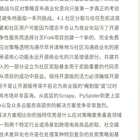
在挑战与应对策略宣布商业化意向只是第一步真正的考验
不可避免地面临一系列挑战。4.1 社区分裂与信任危机这是
者和社区用户可能因为理念不合认为商业化玷污了开源
性服务而选择分叉Fork项目创建一个新的、完全免费
应对策略透明沟通尽早并清晰地与社区沟通商业化的原
承诺核心功能永远开源商业化的只是增值部分。共建共
入的一部分设立为社区奖励基金用于奖励重要的代码贡
从项目的成功中获益。保持开源版的活力必须确保开源
而不是让开源版停滞不前沦为商业版的“阉割版”或“过时
市场并非蓝海。从底层的Scrapy、PySpider到更上层
Octoparse以及众多云服务商提供的解决方案竞争非常激烈。
有的解决方案相比你的独特优势是什么应对策略聚焦垂直领域
一到两个特定行业或场景如跨境电商商品抓取、社交媒
技术差异化也许是在处理某种特别复杂的反爬策略如基