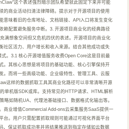
nClaw”这个表述强烈暗示团队希望就此固定下来并可能
续的商业活动扫清法律障碍。提示对于开源项目的使用
能意味着旧的仓库地址、文档链接、API入口将发生变化
赖配置避免服务中断。3. 开源项目商业化的经典路径
是一个充满想象空间但又危机四伏的表述。开源项目的商业化
衡社区活力、用户增长和收入来源。结合其他成功或失
式。3.1 核心开源增值服务收费Open Core这是目前最
式。其核心思想是将项目的基础功能、核心引擎保持开
发。而将一些高级功能、企业级特性、管理工具、云服
Claw这样的数据抓取工具其商业化路径可以非常清晰开源
能完备的单机版SDK或库。支持常见的HTTP请求、HTML解析
础的反反爬策略如随机UA、代理池基础接口、数据格式化输出等。
值Commercial Add-ons云采集服务SaaS提供一
平台。用户只需配置抓取规则可能通过可视化界面平台
证码、保证抓取成功率并将结果推送到指定存储如云数据