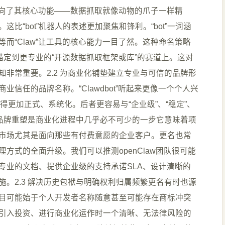
地指向了其核心功能——数据抓取就像动物的爪子一样精
比“bot”机器人的表述更加聚焦和锋利。“bot”一词涵
而“Claw”让工具的核心能力一目了然。这种命名策略
锚定到更专业的“开源数据抓取框架或库”的赛道上。这对
非常重要。2.2 为商业化铺垫建立专业与可信的品牌形
信任的品牌名称。“Clawdbot”听起来更像一个个人兴
则显得更加正式、系统化。后者更容易与“企业级”、“稳定”、
。品牌重塑是商业化进程中几乎必不可少的一步它意味着项
市场尤其是面向那些有付费意愿的企业客户。更名也常
方式的全面升级。我们可以推测openClaw团队很可能
专业的文档、提供企业级的支持承诺SLA、设计清晰的
。2.3 解决历史包袱与明确权利归属频繁更名有时也源
目可能始于个人开发者名称随意甚至可能存在商标冲突
引入投资、进行商业化运作时一个清晰、无法律风险的