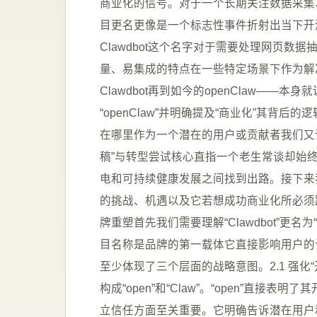
商业化的信号。对于一个长期关注数据采集
目更名更像是一个标志性事件折射出当下开
Clawdbot这个名字对于需要处理网页
量、易集成的特点在一些特定场景下作为解
Clawdbot再到如今的openClaw—
“openClaw”并明确提及“商业化”其
在哪里作为一个潜在的用户或贡献者我们又该
稿”与转型尝试核心直指一个老生常谈却始
电和可持续健康发展之间找到出路。接下来我
的挑战、机遇以及它若想成功商业化所必须跨
牌重塑首先我们需要理解“Clawdbot”更名
目名称是品牌的第一载体它直接影响用户的认知、记
至少体现了三个层面的战略意图。2.1 强化“开
构成“open”和“Claw”。“open”直接表
立信任方面至关重要。它明确告诉潜在用户