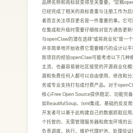
品牌名称和商标就变得至关重要。“定稿ope
已经完成了相关的商标查重与注册工作为后
者而言关注项目更名是一件重要的事。它可
在集成和升级时需要仔细核对官方通告更新依
与openClaw的潜在选择“或将商业化”
并非简单地开始收费它需要精巧的设计以平
败项目的经验openClaw可能考虑以下几种模
主流、也最容易被社区接受的开源商业化模
源和免费任何人都可以自由使用、修改和分
务或专业支持打包成付费产品。对于open
核心Free Open Source提供稳定、功
如BeautifulSoup、lxml集成、基
开发者可以基于此构建自己的数据抓取应用。商业增
个托管的、无需管理服务器和爬虫环境的云
负责调度、执行、维护代理IP池、处理验