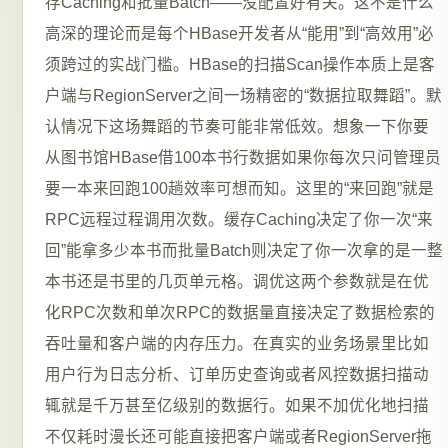
存Caching和批量Batch——没配置好有关。这不是什么
高深的理论而是每个HBase开发者从“能用”到“高效用”必
须跨过的实战门槛。HBase的扫描Scan操作本质上是客
户端与RegionServer之间一场精密的“数据拉取舞蹈”。默
认情况下这场舞蹈的节奏可能非常低效。想象一下你要
从图书馆HBase借100本书行数据如果你每次只问管理员
要一本来回跑100趟效率可想而知。这里的“来回跑”就是
RPC远程过程调用次数。缓存Caching决定了你一次“来
回”能拿多少本书而批量Batch则决定了你一次拿的是一整
本书还是书里的几页单元格。调优这两个参数就是在优
化RPC次数和单次RPC的数据量直接决定了数据检索的
吞吐量和客户端的内存压力。在真实的业务场景里比如
用户行为日志分析、订单历史查询或者风控数据扫描动
辄就是千万甚至亿级别的数据行。如果不加优化地扫描
不仅耗时漫长还可能直接把客户端或者RegionServer拖