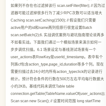
如果列不存在也过滤掉该行 scan.setFilter(filter); // 因为过
滤器可能过滤掉很多行为了减少RPC次数可以适当增大
Caching scan.setCaching(1500); // 假设我们只需要
active用户的id和name两列但原行很宽设置Batch
scan.setBatch(2);6. 实战调优案例与避坑指南理论说再多
不如看实战。下面我们通过一个模拟场景来演示如何一
步步调优扫描。6.1 场景设定与基线测试场景有一个
user_actions表RowKey是userId_timestamp。表中有个
列族cf包含action_type,page_id,duration等多个列。现在
需要扫描过去24小时内所有action_typeclick的记录进行
统计。预计符合条件的行数在500万左右平均每行数据大
小约2KB。基线代码未调优Table table
connection.getTable(TableName.valueOf(user_actions));
Scan scan new Scan(); // 设置时间范围 long startTime