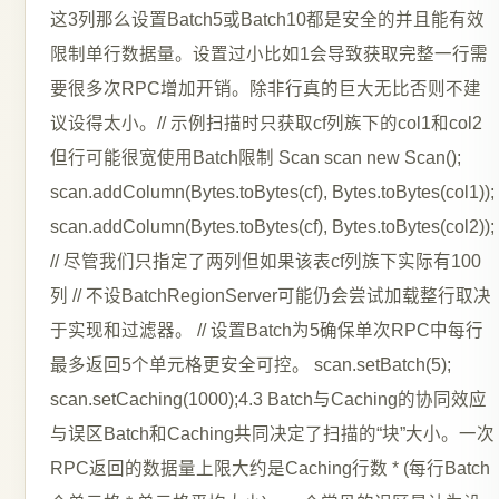
这3列那么设置Batch5或Batch10都是安全的并且能有效
限制单行数据量。设置过小比如1会导致获取完整一行需
要很多次RPC增加开销。除非行真的巨大无比否则不建
议设得太小。// 示例扫描时只获取cf列族下的col1和col2
但行可能很宽使用Batch限制 Scan scan new Scan();
scan.addColumn(Bytes.toBytes(cf), Bytes.toBytes(col1));
scan.addColumn(Bytes.toBytes(cf), Bytes.toBytes(col2));
// 尽管我们只指定了两列但如果该表cf列族下实际有100
列 // 不设BatchRegionServer可能仍会尝试加载整行取决
于实现和过滤器。 // 设置Batch为5确保单次RPC中每行
最多返回5个单元格更安全可控。 scan.setBatch(5);
scan.setCaching(1000);4.3 Batch与Caching的协同效应
与误区Batch和Caching共同决定了扫描的“块”大小。一次
RPC返回的数据量上限大约是Caching行数 * (每行Batch