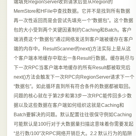
端填充RegionServer收到请求后会从Region的
MemStore和HFile中查找数据。它并不是找到所有数据
再一次性返回而是会尝试先填充一个“数据包”。这个数据
包的大小受到两个关键因素制约Caching和Batch。客户
端消费这个“数据包”通过网络发送到客户端被缓存在客户
端的内存中。ResultScanner的next()方法实际上是从这
个客户端本地缓存中取出一条Result行数据。缓存耗尽与
下一次RPC当客户端本地缓存的所有Result都被取完后
next()方法会触发下一次RPC向RegionServer请求下一个
“数据包”。如此循环直到所有符合条件的数据都被取回。
问题的核心就在于第2步和第3步一次RPC能传回多少数
据以及这些数据在客户端如何组织这就是Caching和
Batch要解决的问题。默认配置往往很保守例如Caching
可能默认是100行对于大数据量扫描这意味着你需要发起
“总行数/100”次RPC网络开销巨大。2.2 默认行为的陷阱