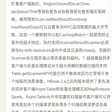
盯着客户端耗时。RegionServer的scanTime、
rpcQueueTime等指标能告诉你瓶颈是在服务端还是网
络。善用限制Scan.setMaxResultSize(long
maxResultSize)可以设置单次RPC返回数据的最大字节
数。这是一个硬限制可以和Caching/Batch一起使用防止
意外的超大响应。及时关闭ScannerResultScanner必须
放在try-with-resources语句中或显式调用close()。泄露的
Scanner会在服务端占用资源直到超时。7. 超越基础异步
客户端与批量处理模式对于超大规模的数据扫描同步的
Table.getScannerAPI可能仍然不够高效因为它受限于单
个线程的消费速度。HBase 2.x之后的版本提供了更先进
的异步客户端AsyncTable和批量处理模式如MapReduce
Spark。AsyncTable允许非阻塞的扫描操作客户端可以并
发地发起多个扫描请求或处理多个扫描结果流更适合高