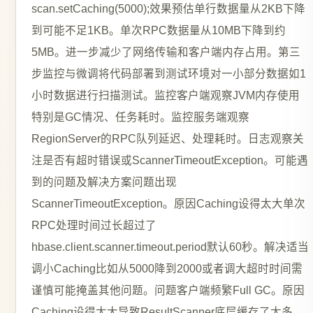
scan.setCaching(5000);效果预估单行数据量从2KB下降
到可能不足1KB。单次RPC数据量从10MB下降到约
5MB。进一步减少了网络传输和客户端内存占用。第三
步监控与微调将代码部署到测试环境对一小部分数据如1
小时数据进行扫描测试。监控客户端观察JVM内存使用
特别是GC情况、任务耗时。监控服务端观察
RegionServer的RPC队列延迟、处理耗时。日志观察关
注是否有超时错误或ScannerTimeoutException。可能遇
到的问题及解决方案问题出现
ScannerTimeoutException。原因Caching设得太大单次
RPC处理时间过长超过了
hbase.client.scanner.timeout.period默认60秒。解决适当
调小Caching比如从5000降到2000或者调大超时时间需
谨慎可能掩盖其他问题。问题客户端频繁Full GC。原因
Caching设得太大导致ResultScanner底层缓存了太多