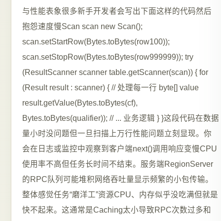
与性能表象很多新手开发者会写出下面这样的代码然后
抱怨速度慢Scan scan new Scan();
scan.setStartRow(Bytes.toBytes(row100));
scan.setStopRow(Bytes.toBytes(row999999)); try
(ResultScanner scanner table.getScanner(scan)) { for
(Result result : scanner) { // 处理每一行 byte[] value
result.getValue(Bytes.toBytes(cf),
Bytes.toBytes(qualifier)); // ... 业务逻辑 } }这段代码在数据
量小时没问题但一旦扫描上万行性能问题立刻显现。你
会在日志或监控中观察到客户端next()调用响应变慢CPU
使用率不高但任务长时间不结束。服务端RegionServer
的RPC队列可能堆积网络吞吐量显示频繁的小包传输。
整体感觉任务“磨洋工”资源CPU、内存似乎没吃满但就是
快不起来。这通常是Caching太小导致RPC次数过多和