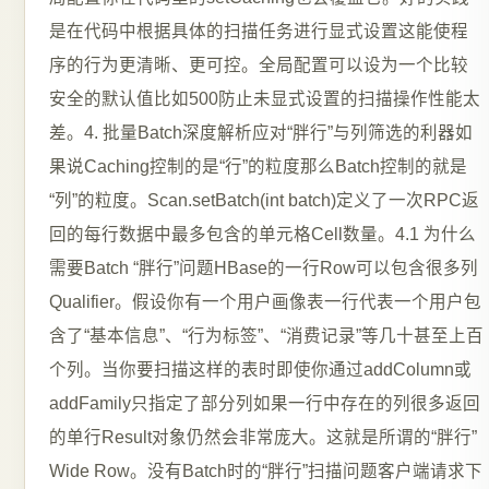
是在代码中根据具体的扫描任务进行显式设置这能使程
序的行为更清晰、更可控。全局配置可以设为一个比较
安全的默认值比如500防止未显式设置的扫描操作性能太
差。4. 批量Batch深度解析应对“胖行”与列筛选的利器如
果说Caching控制的是“行”的粒度那么Batch控制的就是
“列”的粒度。Scan.setBatch(int batch)定义了一次RPC返
回的每行数据中最多包含的单元格Cell数量。4.1 为什么
需要Batch “胖行”问题HBase的一行Row可以包含很多列
Qualifier。假设你有一个用户画像表一行代表一个用户包
含了“基本信息”、“行为标签”、“消费记录”等几十甚至上百
个列。当你要扫描这样的表时即使你通过addColumn或
addFamily只指定了部分列如果一行中存在的列很多返回
的单行Result对象仍然会非常庞大。这就是所谓的“胖行”
Wide Row。没有Batch时的“胖行”扫描问题客户端请求下