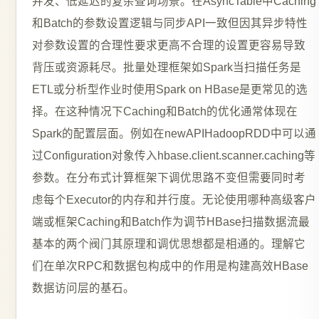
并发、低延迟的复杂查询场景。在AsyncTable中Caching
和Batch的参数设置逻辑与同步API一致但因其异步特性
对参数设置的合理性要求更高不合理的设置更容易导致
背压或资源耗尽。批量处理框架如Spark当扫描任务是
ETL或分析型作业时使用Spark on HBase是更常见的选
择。在这种情况下Caching和Batch的优化通常体现在
Spark的配置层面。例如在newAPIHadoopRDD中可以通
过Configuration对象传入hbase.client.scanner.caching等
参数。在分布式计算框架下调优思路不变但需要同时考
虑每个Executor的内存和并行度。无论使用哪种高级客户
端或框架Caching和Batch作为调节HBase扫描数据流最
基本的两个阀门其原理和调优思想都是相通的。理解它
们在单次RPC和数据包构成中的作用是构建高效HBase
数据访问层的基石。