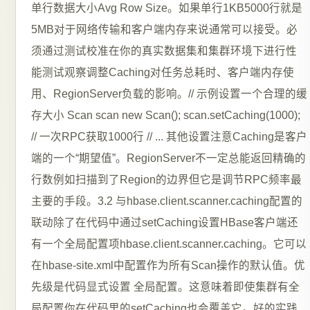
单行数据大小Avg Row Size。如果单行1KB5000行就是
5MB对于网络传输和客户端内存来说通常可以接受。必
须通过测试校准在你的真实数据集和集群环境下进行性
能测试观察调整Caching对任务总耗时、客户端内存使
用、RegionServer负载的影响。// 示例设置一个合理的缓
存大小 Scan scan new Scan(); scan.setCaching(1000);
// 一次RPC获取1000行 // ... 其他设置注意Caching是客户
端的一个“期望值”。RegionServer不一定总能返回精确的
行数例如扫描到了Region的边界但它是调节RPC频率最
主要的手段。3.2 与hbase.client.scanner.caching配置的
联动除了在代码中通过setCaching设置HBase客户端还
有一个全局配置项hbase.client.scanner.caching。它可以
在hbase-site.xml中配置作为所有Scan操作的默认值。优
先级是代码显式设置 全局配置。这意味着即使集群有全
局配置你在代码里的setCaching也会覆盖它。好的实践