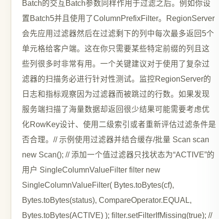
Batch的交互Batch参数同样作用于过滤之后。例如你设
置Batch5并且使用了ColumnPrefixFilter。RegionServer
会先应用过滤器然后在过滤剩下的列中每次最多返回5个
单元格给客户端。这在你只需要某些特定前缀的列且这
些列很多时非常有用。一个关键建议对于使用了复杂过
滤器的扫描务必进行针对性测试。监控RegionServer的
日志和指标观察因为过滤器而被跳过的行数。如果发现
服务端扫描了海量数据却返回很少结果可能需要考虑优
化RowKey设计、使用二级索引或者重新评估过滤条件是
否合理。// 示例使用过滤器并结合缓存/批量 Scan scan
new Scan(); // 添加一个值过滤器只找状态为“ACTIVE”的
用户 SingleColumnValueFilter filter new
SingleColumnValueFilter( Bytes.toBytes(cf),
Bytes.toBytes(status), CompareOperator.EQUAL,
Bytes.toBytes(ACTIVE) ); filter.setFilterIfMissing(true); //