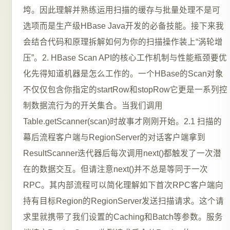
垮。因此理解并熟练运用扫描的缓存与批量处理不是可
选项而是生产级HBase Java开发的必备技能。接下来我
会结合代码和原理拆解如何为你的扫描操作装上“涡轮增
压”。2. HBase Scan API的核心工作机制与性能瓶颈要优
化先得知道机器是怎么工作的。一个HBase的Scan对象
不仅仅包含你指定的startRow和stopRow它更是一系列控
制数据流行为的开关集合。当我们调用
Table.getScanner(scan)时故事才刚刚开始。2.1 扫描的
幕后流程客户端与RegionServer的对话客户端拿到
ResultScanner迭代器后每次调用next()都触发了一次潜
在的数据交互。但请注意next()并不总是等同于一次
RPC。其内部流程可以简化理解如下首次RPC客户端向
持有目标Region的RegionServer发送扫描请求。这个请
求里就携带了我们设置的Caching和Batch等参数。服务