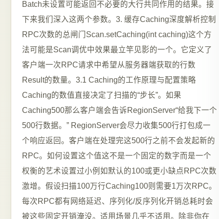
Batch未设置可能返回不必要的大行共同作用的结果。接
下来我们深入这两个参数。3. 缓存Caching深度解析控制
RPC次数的总闸门Scan.setCaching(int caching)这个方
法可能是Scan调优中效果最立竿见影的一个。它定义了
客户端一次RPC请求中希望从服务器端获取的行数
Result的数量。3.1 Caching的工作原理与配置策略
Caching的数值直接决定了扫描的“步长”。如果
Caching500那么客户端会告诉RegionServer“给我下一个
500行数据。” RegionServer会尽力收集500行打包成一
个响应返回。客户端在处理完这500行之前不会发起新的
RPC。如何设置这个值这不是一个固定的数字而是一个
权衡的艺术设置过小例如默认的100或更小缺点RPC次数
激增。假设扫描100万行Caching100则需要1万次RPC。
每次RPC都有网络延迟、序列化/反序列化开销总耗时会
被这些固定开销淹没。适用场景几乎不适用。除非你在