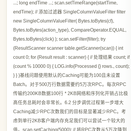
...; long endTime ...; scan.setTimeRange(startTime,
endTime); // 添加过滤器 SingleColumnValueFilter filter
new SingleColumnValueFilter( Bytes.toBytes(cf),
Bytes.toBytes(action_type), CompareOperator.EQUAL,
Bytes.toBytes(click) ); scan.setFilter(filter); try
(ResultScanner scanner table.getScanner(scan)) { int
count 0; for (Result result : scanner) { // 处理结果 count; if
(count % 10000 0) { LOG.info(Processed {} rows., count);
} } }基线问题使用默认的Caching可能为100且未设置
Batch。对于500万行数据需要约5万次RPC。每次RPC
传输约200KB数据100行 * 2KB网络和序列化开销占比极
高任务总耗时会非常长。6.2 分步调优过程第一步增大
Caching减少RPC次数我们的目标是显著减少RPC。考
虑到单行2KB客户端内存充足我们可以尝试一个较大的
值。scan.setCaching(5000); // 将RPC次数从5万次降到