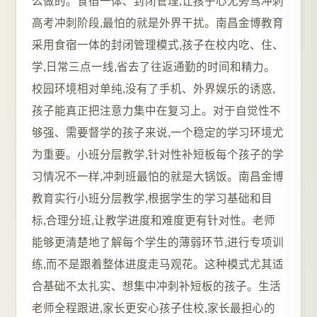
么做的。食宿一体、封闭管理,让孩子心无旁骛冲刺
高考冲刺阶段,最怕的就是外界干扰。南昌金博教育
采用食宿一体的封闭管理模式,孩子在校内吃、住、
学,日常三点一线,省去了往返通勤的时间和精力。
校园环境相对单纯,没有了手机、外界娱乐的诱惑,
孩子能真正把注意力集中在复习上。对于自觉性不
够强、需要督学的孩子来说,一个稳定的学习环境尤
为重要。小班分层教学,针对性补短板每个孩子的学
习情况不一样,冲刺班最怕的就是大锅饭。南昌金博
教育实行小班分层教学,根据学生的学习基础和目
标,合理分班,让教学进度和难度更有针对性。老师
能够更清楚地了解每个学生的薄弱环节,进行专项训
练,而不是跟着整体进度走马观花。这种模式尤其适
合基础不太扎实、想集中冲刺补短板的孩子。生活
老师全程跟进,家长更安心孩子住校,家长最担心的