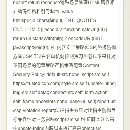
nosniff return response特殊场景处理HTML属性额
外编码空格和引号$attr_value
htmlspecialchars($input, ENT_QUOTES |
ENT_HTML5); echo div>function safeUrl(url) {
return url.startsWith(http) ? encodeURI(url) :
javascript:void(0); }4. 内容安全策略(CSP)终极防御
方案CSP通过白名单机制控制资源加载以下是针对
不同场景的配置策略严格策略配置Content-
Security-Policy: default-src none; script-src self
https://trusted.cdn.com; style-src self unsafe-inline;
img-src self data:; connect-src self; form-action
self; frame-ancestors none; base-uri self; report-uri
/csp-violation-report;CSP指令效果对比指令防御目
标兼容性对业务影响script-src self外链脚本注入高
中unsafe-inline内联脚本执行高高object-src