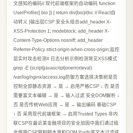
文感知的编码// 现代前端框架的自动编码 function
UserProfile({ bio }) { return div{bio}/div; // React自
动转义 }输出层CSP 安全头组合add_header X-
XSS-Protection 1; modeblock; add_header X-
Content-Type-Options nosniff; add_header
Referrer-Policy strict-origin-when-cross-origin;监控
层实时攻击检测# 日志分析示例检测常见XSS模式
grep -E (script|javascript|onerror|eval)
/var/log/nginx/access.log防御方案选择决策树是否
控制全部静态资源 → 是 → 启用严格CSP ↓ 否 是否
需要富文本编辑 → 是 → 输入过滤 安全DOM解析 ↓
否 是否传统Web应用 → 是 → 输出编码 基础CSP
↓ 否 采用现代前端框架 → 启用Trusted Types 非内
联CSP在最近某金融项目的安全加固中我们通过组
合使用CSP限制脚本源和DOM Purify富文本过滤成