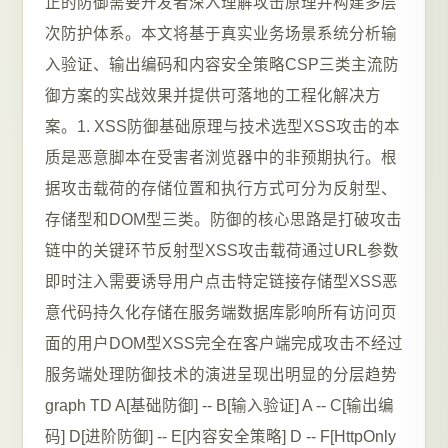
正的防御需要开发者深入理解攻击原理并构建多层
次防护体系。本文将基于真实业务场景系统分析输
入验证、输出编码和内容安全策略CSP三类主流防
御方案的实战效果并提供可落地的工程化解决方
案。1. XSS防御基础原理与技术选型XSS攻击的本
质是恶意脚本在受害者浏览器中的非预期执行。根
据攻击载荷的存储位置和执行方式可分为反射型、
存储型和DOM型三类。防御的核心思路是打破攻击
链中的关键环节反射型XSS攻击载荷通过URL参数
即时注入需要诱导用户点击特定链接存储型XSS恶
意代码持久化存储在服务端数据库影响所有访问页
面的用户DOM型XSS完全在客户端完成攻击不经过
服务端处理防御技术的演进呈现出明显的分层趋势
graph TD A[基础防御] -- B[输入验证] A -- C[输出编
码] D[进阶防御] -- E[内容安全策略] D -- F[HttpOnly