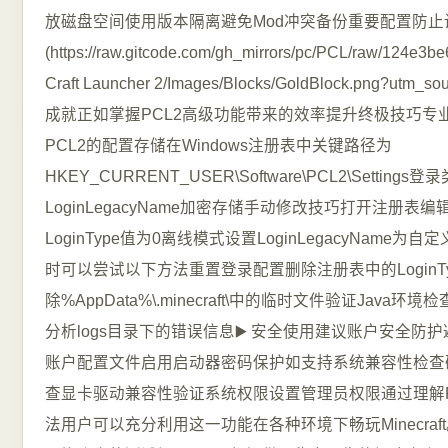
放磁盘空间使用版本隔离避免Mod冲突备份重要配置防止设置丢失!
(https://raw.gitcode.com/gh_mirrors/pc/PCL/raw/124e3b
Craft Launcher 2/Images/Blocks/GoldBlock.png?ut
成就正如掌握PCL2高级功能带来的效率提升终极技巧专业
PCL2的配置存储在Windows注册表中关键路径为
HKEY_CURRENT_USER\Software\PCL2\Settin
LoginLegacyName加密存储手动修改技巧打开注册表编辑
LoginType值为0离线模式设置LoginLegacyNam
时可以尝试以下方法重置登录配置删除注册表中的Login
除%AppData%\.minecraft\中的临时文件验证Jav
分析logs目录下的错误信息▶️ 安全使用建议账户安全
账户配置文件启用启动器密码保护如支持系统兼容性检查确保Ja
查显卡驱动兼容性验证系统权限设置管理员权限通过理解P
法用户可以充分利用这一功能在各种环境下畅玩Minecra