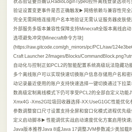
状态验证要点确认RadioLoginType0控件离线登录
验证设置变更事件是否正确触发▶️ 网络依赖与兼容性完全
完全无需网络连接用户名本地验证无需认证服务器皮肤使
外部服务多版本兼容性保障支持Minecraft全版本离线
选项避免冲突![Minecraft命令方块]
(https://raw.gitcode.com/gh_mirrors/pc/PCL/raw/124e3b
Craft Launcher 2/Images/Blocks/CommandBlock.png
自动化与控制正如PCL2的智能配置系统高级玩法隐藏功能
多个离线账户可以实现快速切换账户信息存储用户名和密
动记录最近使用的账户支持快速选择一键切换通过下拉菜单
数高级定制离线模式下仍可享受PCL2的全部自定义功能J
Xmx4G -Xms2G垃圾回收器选择-XX:UseG1GC性能优化参数-X
参数调整窗口尺寸设置支持全屏和窗口化模式进程优先级
定义启动脚本▶️ 性能调优实战启动速度优化方案启用快
Java版本推荐Java 8或Java 17调整JVM参数减