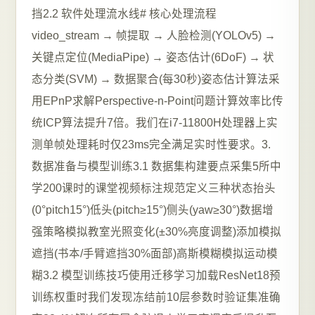
挡2.2 软件处理流水线# 核心处理流程
video_stream → 帧提取 → 人脸检测(YOLOv5) →
关键点定位(MediaPipe) → 姿态估计(6DoF) → 状
态分类(SVM) → 数据聚合(每30秒)姿态估计算法采
用EPnP求解Perspective-n-Point问题计算效率比传
统ICP算法提升7倍。我们在i7-11800H处理器上实
测单帧处理耗时仅23ms完全满足实时性要求。3.
数据准备与模型训练3.1 数据集构建要点采集5所中
学200课时的课堂视频标注规范定义三种状态抬头
(0°pitch15°)低头(pitch≥15°)侧头(yaw≥30°)数据增
强策略模拟教室光照变化(±30%亮度调整)添加模拟
遮挡(书本/手臂遮挡30%面部)高斯模糊模拟运动模
糊3.2 模型训练技巧使用迁移学习加载ResNet18预
训练权重时我们发现冻结前10层参数时验证集准确