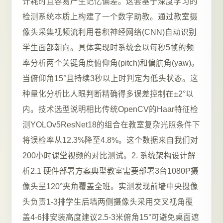
计耗时且容易产生记忆偏差。这套基于深度学习的
检测系统本质上构建了一个数字助教。通过教室摄
像头采集视频流利用卷积神经网络(CNN)自动识别
学生面部朝向。具体实现时系统会以每秒5帧的频
率分析两个关键角度俯仰角(pitch)和偏航角(yaw)。
当俯仰角15°且持续3秒以上时判定为低头状态。这
种量化分析比人眼判断精确得多误差控制在±2°以
内。技术选型说明相比传统OpenCV的Haar特征检
测YOLOv5ResNet18的组合在教室复杂光照条件下
将误检率从12.3%降至4.8%。这个数据来自我们对
200小时课堂视频的对比测试。2. 系统架构设计解
析2.1 硬件部署方案典型教室需要部署3台1080P摄
像头呈120°夹角覆盖全班。实测发现前墙中央摄像
头负责1-3排学生后墙两侧摄像头采用交叉视角覆
盖4-6排安装高度建议2.5-3米俯角15°可避免桌面遮