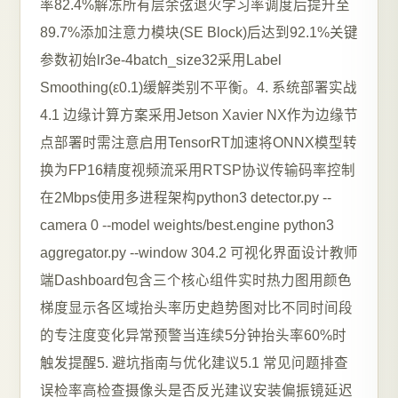
率82.4%解冻所有层余弦退火学习率调度后提升至
89.7%添加注意力模块(SE Block)后达到92.1%关键
参数初始lr3e-4batch_size32采用Label
Smoothing(ε0.1)缓解类别不平衡。4. 系统部署实战
4.1 边缘计算方案采用Jetson Xavier NX作为边缘节
点部署时需注意启用TensorRT加速将ONNX模型转
换为FP16精度视频流采用RTSP协议传输码率控制
在2Mbps使用多进程架构python3 detector.py --
camera 0 --model weights/best.engine python3
aggregator.py --window 304.2 可视化界面设计教师
端Dashboard包含三个核心组件实时热力图用颜色
梯度显示各区域抬头率历史趋势图对比不同时间段
的专注度变化异常预警当连续5分钟抬头率60%时
触发提醒5. 避坑指南与优化建议5.1 常见问题排查
误检率高检查摄像头是否反光建议安装偏振镜延迟