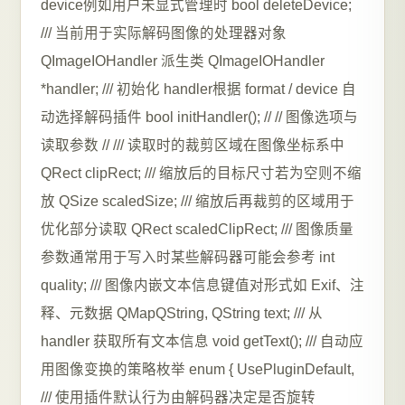
device例如用户未显式管理时 bool deleteDevice;
/// 当前用于实际解码图像的处理器对象
QImageIOHandler 派生类 QImageIOHandler
*handler; /// 初始化 handler根据 format / device 自
动选择解码插件 bool initHandler(); // // 图像选项与
读取参数 // /// 读取时的裁剪区域在图像坐标系中
QRect clipRect; /// 缩放后的目标尺寸若为空则不缩
放 QSize scaledSize; /// 缩放后再裁剪的区域用于
优化部分读取 QRect scaledClipRect; /// 图像质量
参数通常用于写入时某些解码器可能会参考 int
quality; /// 图像内嵌文本信息键值对形式如 Exif、注
释、元数据 QMapQString, QString text; /// 从
handler 获取所有文本信息 void getText(); /// 自动应
用图像变换的策略枚举 enum { UsePluginDefault,
/// 使用插件默认行为由解码器决定是否旋转