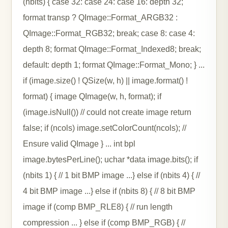
(nbits) { case 32: case 24: case 16: depth 32;
format transp ? QImage::Format_ARGB32 :
QImage::Format_RGB32; break; case 8: case 4:
depth 8; format QImage::Format_Indexed8; break;
default: depth 1; format QImage::Format_Mono; } ...
if (image.size() ! QSize(w, h) || image.format() !
format) { image QImage(w, h, format); if
(image.isNull()) // could not create image return
false; if (ncols) image.setColorCount(ncols); //
Ensure valid QImage } ... int bpl
image.bytesPerLine(); uchar *data image.bits(); if
(nbits 1) { // 1 bit BMP image ...} else if (nbits 4) { //
4 bit BMP image ...} else if (nbits 8) { // 8 bit BMP
image if (comp BMP_RLE8) { // run length
compression ... } else if (comp BMP_RGB) { //