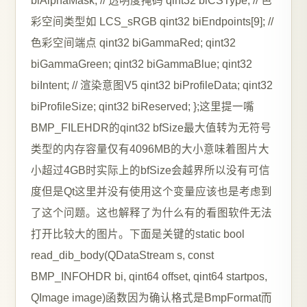
biAlphaMask; // 透明度掩码 qint32 biCSType; // 色
彩空间类型如 LCS_sRGB qint32 biEndpoints[9]; //
色彩空间端点 qint32 biGammaRed; qint32
biGammaGreen; qint32 biGammaBlue; qint32
biIntent; // 渲染意图V5 qint32 biProfileData; qint32
biProfileSize; qint32 biReserved; };这里提一嘴
BMP_FILEHDR的qint32 bfSize最大值转为无符号
类型的内存容量仅有4096MB的大小意味着图片大
小超过4GB时实际上的bfSize会越界所以没有可信
度但是Qt这里并没有使用这个变量应该也是考虑到
了这个问题。这也解释了为什么有的看图软件无法
打开比较大的图片。下面是关键的static bool
read_dib_body(QDataStream s, const
BMP_INFOHDR bi, qint64 offset, qint64 startpos,
QImage image)函数因为确认格式是BmpFormat而