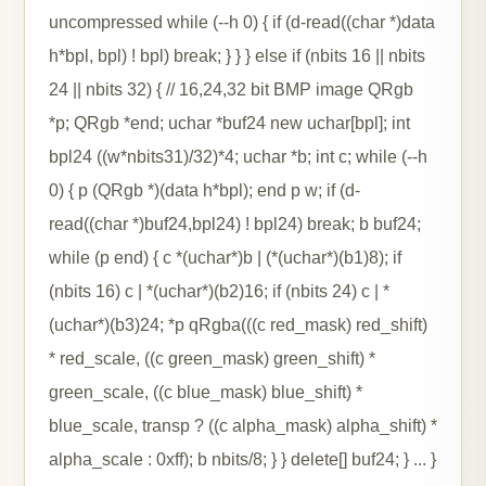
uncompressed while (--h 0) { if (d-read((char *)data
h*bpl, bpl) ! bpl) break; } } } else if (nbits 16 || nbits
24 || nbits 32) { // 16,24,32 bit BMP image QRgb
*p; QRgb *end; uchar *buf24 new uchar[bpl]; int
bpl24 ((w*nbits31)/32)*4; uchar *b; int c; while (--h
0) { p (QRgb *)(data h*bpl); end p w; if (d-
read((char *)buf24,bpl24) ! bpl24) break; b buf24;
while (p end) { c *(uchar*)b | (*(uchar*)(b1)8); if
(nbits 16) c | *(uchar*)(b2)16; if (nbits 24) c | *
(uchar*)(b3)24; *p qRgba(((c red_mask) red_shift)
* red_scale, ((c green_mask) green_shift) *
green_scale, ((c blue_mask) blue_shift) *
blue_scale, transp ? ((c alpha_mask) alpha_shift) *
alpha_scale : 0xff); b nbits/8; } } delete[] buf24; } ... }