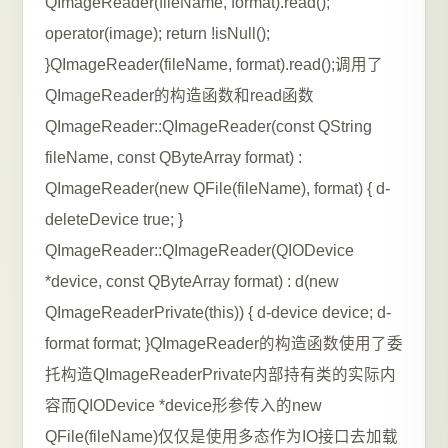
QImageReader(fileName, format).read();
operator(image); return !isNull();
}QImageReader(fileName, format).read();调用了
QImageReader的构造函数和read函数
QImageReader::QImageReader(const QString
fileName, const QByteArray format) :
QImageReader(new QFile(fileName), format) { d-
deleteDevice true; }
QImageReader::QImageReader(QIODevice
*device, const QByteArray format) : d(new
QImageReaderPrivate(this)) { d-device device; d-
format format; }QImageReader的构造函数使用了委
托构造QImageReaderPrivate内部持有类的实际内
容而QIODevice *device形参传入的new
QFile(fileName)仅仅是使用多态作为IO接口去加载