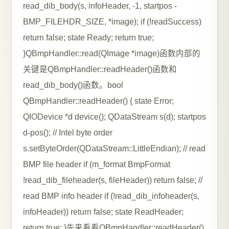
read_dib_body(s, infoHeader, -1, startpos -
BMP_FILEHDR_SIZE, *image); if (!readSuccess)
return false; state Ready; return true;
}QBmpHandler::read(QImage *image)函数内部的
关键是QBmpHandler::readHeader()函数和
read_dib_body()函数。bool
QBmpHandler::readHeader() { state Error;
QIODevice *d device(); QDataStream s(d); startpos
d-pos(); // Intel byte order
s.setByteOrder(QDataStream::LittleEndian); // read
BMP file header if (m_format BmpFormat
!read_dib_fileheader(s, fileHeader)) return false; //
read BMP info header if (!read_dib_infoheader(s,
infoHeader)) return false; state ReadHeader;
return true; }先来看看QBmpHandler::readHeader()