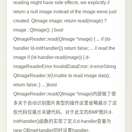
reading might have side effects, we explicitly //
return a null image instead of the image weve just
created. QImage image; return read(image) ?
image : QImage(); } bool
QImageReader::read(QImage *image) { ... if (!d-
handler !d-initHandler()) return false; ... // read the
image if (!d-handler-read(image)) { d-
imageReaderError InvalidDataError; d-errorString
QImageReader::tr(Unable to read image data);
return false; } ... }bool
QImageReader::read(QImage *image)内部做了很
多关于自动识别图片类型的操作这里省略展示了这
些代码仅展示关键代码。对于此文的BMP图片d-
initHandler()函数的实现了定义d-handler变量为
new QBmpHandler同时设置handler-