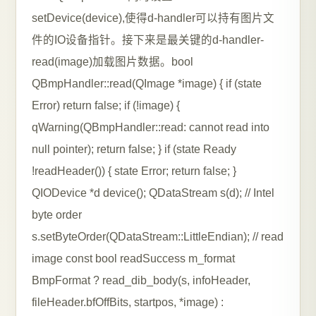
setDevice(device),使得d-handler可以持有图片文
件的IO设备指针。接下来是最关键的d-handler-
read(image)加载图片数据。bool
QBmpHandler::read(QImage *image) { if (state
Error) return false; if (!image) {
qWarning(QBmpHandler::read: cannot read into
null pointer); return false; } if (state Ready
!readHeader()) { state Error; return false; }
QIODevice *d device(); QDataStream s(d); // Intel
byte order
s.setByteOrder(QDataStream::LittleEndian); // read
image const bool readSuccess m_format
BmpFormat ? read_dib_body(s, infoHeader,
fileHeader.bfOffBits, startpos, *image) :